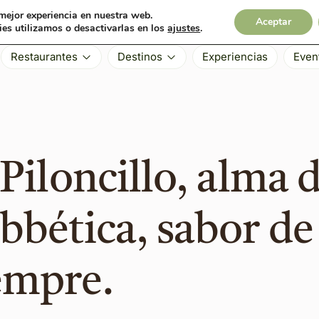
 mejor experiencia en nuestra web.
Aceptar
es utilizamos o desactivarlas en los
ajustes
.
Restaurantes
Destinos
Experiencias
Even
 Piloncillo, alma d
bbética, sabor de
empre.