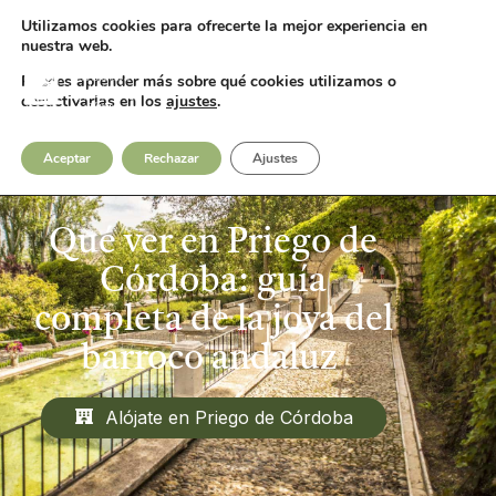
Utilizamos cookies para ofrecerte la mejor experiencia en
Fotos
Contacto
nuestra web.
Puedes aprender más sobre qué cookies utilizamos o
desactivarlas en los
ajustes
.
Aceptar
Rechazar
Ajustes
Qué ver en Priego de
Córdoba: guía
completa de la joya del
barroco andaluz
Alójate en Priego de Córdoba