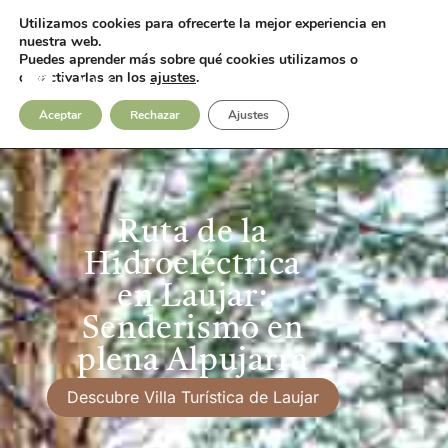
Utilizamos cookies para ofrecerte la mejor experiencia en
Fotos
Contacto
nuestra web.
Puedes aprender más sobre qué cookies utilizamos o
desactivarlas en los
ajustes
.
Aceptar
Rechazar
Ajustes
Ruta de la
Hidroeléctrica
en Laujar:
Senderismo en
plena Alpujarra
Descubre Villa Turística de Laujar