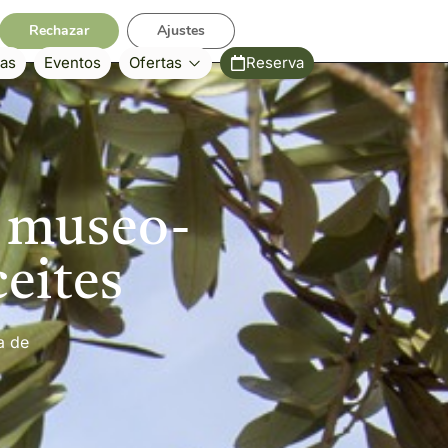
Fotos
Contacto
Rechazar
Ajustes
ias
Eventos
Ofertas
Reserva
l museo-
eites
a de