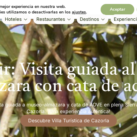
 mejor experiencia en nuestra web.
Aceptar
es utilizamos o desactivarlas en los
ajustes
.
Hoteles
Restaurantes
Destinos
Experienc
r: Visita guiada a
zara con cata de ac
ita guiada a museo-almazara y cata de AOVE en plena Sierr
Cazorla. ¡Una experiencia auténtica!
Descubre Villa Turística de Cazorla