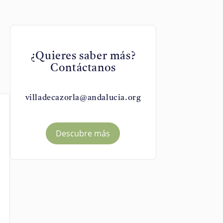
¿Quieres saber más?
Contáctanos
villadecazorla@andalucia.org
Descubre más