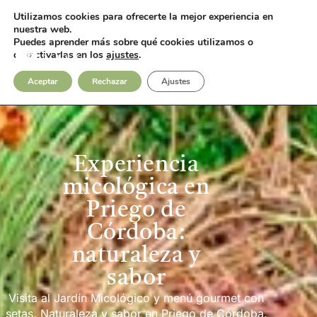
Utilizamos cookies para ofrecerte la mejor experiencia en
Fotos
Contacto
nuestra web.
Puedes aprender más sobre qué cookies utilizamos o
desactivarlas en los
ajustes
.
Aceptar
Rechazar
Ajustes
Experiencia
micológica en
Priego de
Córdoba:
naturaleza y
sabor
Visita al Jardín Micológico y menú gourmet con
setas. Naturaleza y sabor en Priego de Córdoba.