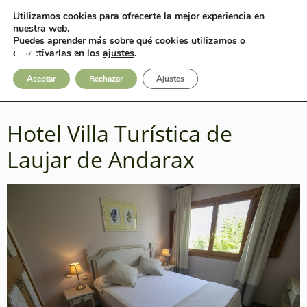
Utilizamos cookies para ofrecerte la mejor experiencia en
Categorías de
Fotos
Contacto
nuestra web.
Puedes aprender más sobre qué cookies utilizamos o
desactivarlas en los
ajustes
.
Hoteles:
Laujar de
Aceptar
Rechazar
Ajustes
Andarax
Hotel Villa Turística de
Laujar de Andarax