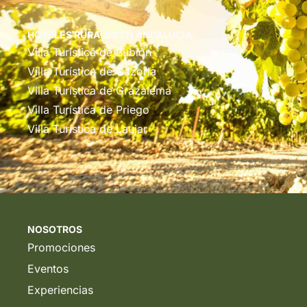
HOTELES RURALES EN ANDALUCÍA
Villa Turística de Bubión
Villa Turística de Cazorla
Villa Turística de Grazalema
Villa Turística de Priego
Villa Turística de Laujar
NOSOTROS
Promociones
Eventos
Experiencias