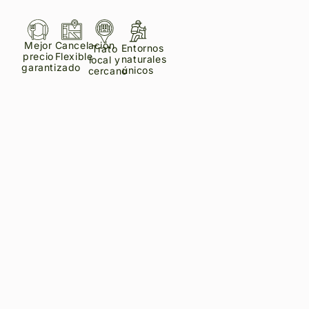
Mejor
Cancelación
Entornos
Trato
precio
Flexible
naturales
local y
garantizado
únicos
cercano